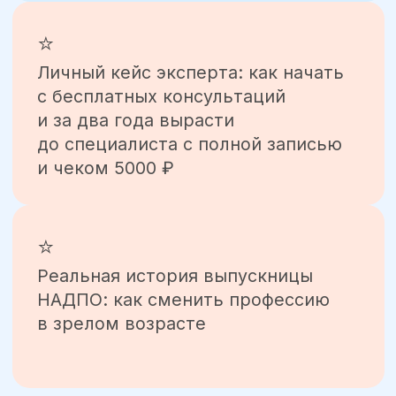
Дарья Пуршева
Кризисный психолог, КПТ
и схема-терапевт
Выпускница Высшей школы
психологии и Московского
института психоанализа
Ведущая психологических
тренингов и вебинаров
Автор подкаста «Пушистый
психолог»
Эксперт в СМИ