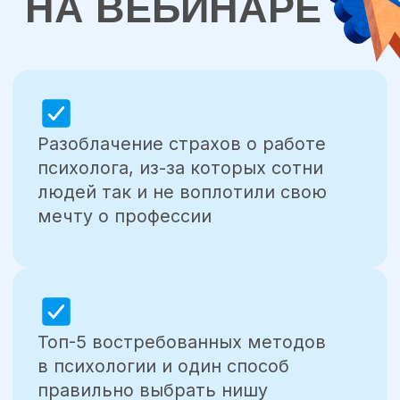
⭐
Личный кейс эксперта: как начать
с бесплатных консультаций
и за два года вырасти
до специалиста с полной записью
и чеком 5000 ₽
⭐
Реальная история выпускницы
НАДПО: как сменить профессию
в зрелом возрасте