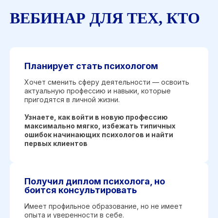
ВЕБИНАР ДЛЯ ТЕХ, КТО
Планирует стать психологом
Хочет сменить сферу деятельности — освоить
актуальную профессию и навыки, которые
пригодятся в личной жизни.
ЧТО
ЖДЕТ ВАС
Узнаете, как войти в новую профессию
НА ВЕБИНАРЕ
максимально мягко, избежать типичных
ошибок начинающих психологов и найти
первых клиентов
Получил диплом психолога, но
Разоблачение страхов о работе
боится консультировать
психолога, из-за которых сотни
людей так и не воплотили свою
Имеет профильное образование, но не имеет
мечту о профессии
опыта и уверенности в себе.