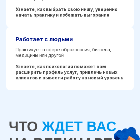
Узнаете, как выбрать свою нишу, уверенно
начать практику и избежать выгорания
Топ-5 востребованных методов
в психологии и один способ
правильно выбрать нишу
Работает с людьми
Практикует в сфере образования, бизнеса,
медицины или другой
Узнаете, как психология поможет вам
Разбор трех критических ошибок
расширить профиль услуг, привлечь новых
начинающих психологов, которые
клиентов и вывести работу на новый уровень
мешают развивать практику
Четыре преимущества профессии
и ответ на вопрос «Как стать
психологом, который
действительно помогает?»