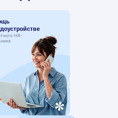
ощь
удоустройстве
ытного HR-
вника