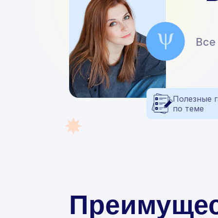
Все
Полезные 
по теме
Преимущес