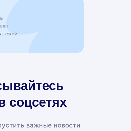
ев
плат
латежей
сывайтесь
 в соцсетях
пустить важные новости