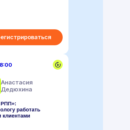
регистрироваться
18:00
Анастасия
Дедюхина
 РПП»:
хологу работать
и клиентами