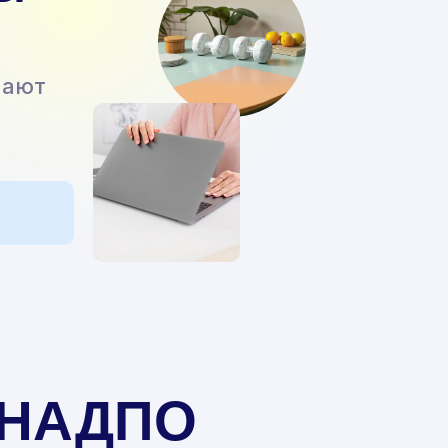
чают
в НАДПО