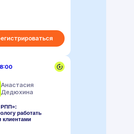
регистрироваться
18:00
Анастасия
Дедюхина
 РПП»:
хологу работать
и клиентами