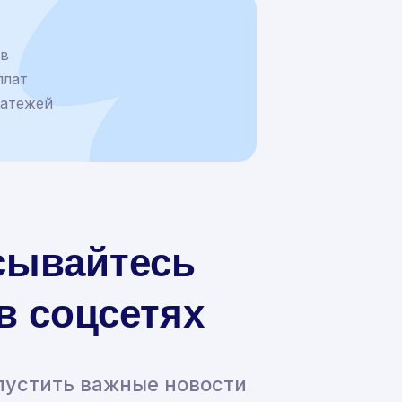
ев
плат
латежей
сывайтесь
 в соцсетях
пустить важные новости