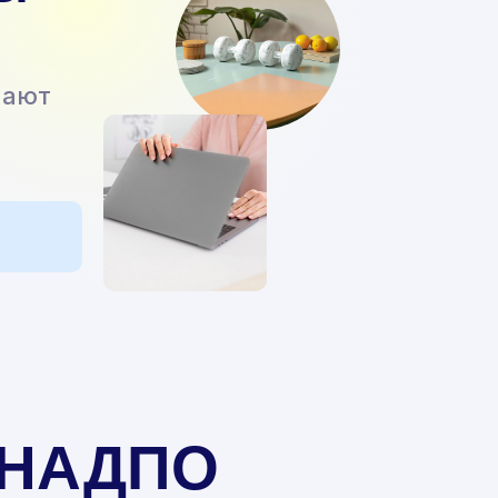
чают
в НАДПО