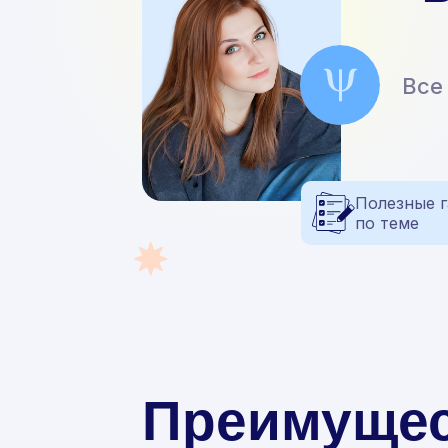
Все
Полезные 
по теме
Преимущес