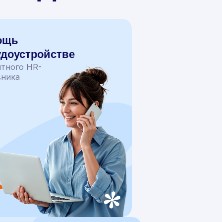
ощь
удоустройстве
ытного HR-
вника