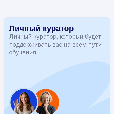
академии
Рассрочка
❉ Рассрочка от 2 месяцев
❉ Без процентов и переплат
❉ Комфортные суммы платежей