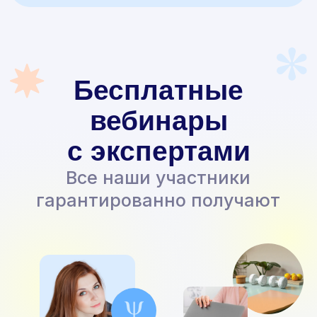
Скидки и льготы
Широкая льготная
программа для различных
категорий граждан
24/7 и навсегда
Доступ к платформе
и обучающим материалам,
который сохраняется навсегда
Помощь