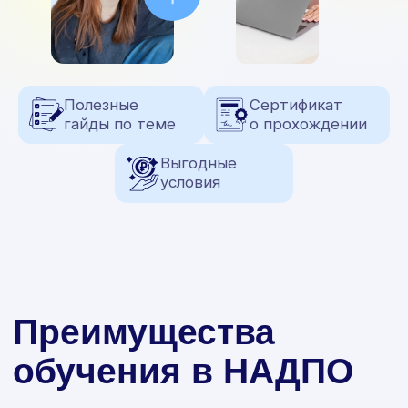
в трудоустройстве
от опытного HR-
наставника
Диплом
Диплом установленного образца
от престижной московской