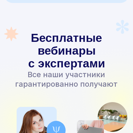
Скидки и льготы
Широкая льготная
программа для различных
категорий граждан
24/7 и навсегда
Доступ к платформе
и обучающим материалам,
который сохраняется навсегда
Помощь