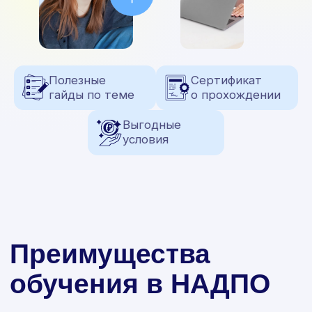
в трудоустройстве
от опытного HR-
наставника
Диплом
Диплом установленного образца
от престижной московской