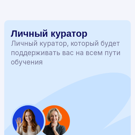
академии
Рассрочка
❉ Рассрочка от 2 месяцев
❉ Без процентов и переплат
❉ Комфортные суммы платежей