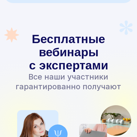
Скидки и льготы
Широкая льготная
программа для различных
категорий граждан
24/7 и навсегда
Доступ к платформе
и обучающим материалам,
который сохраняется навсегда
Помощь