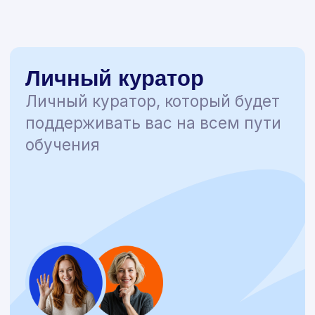
академии
Рассрочка
❉ Рассрочка от 2 месяцев
❉ Без процентов и переплат
❉ Комфортные суммы платежей