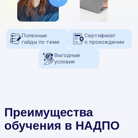
в трудоустройстве
от опытного HR-
наставника
Диплом
Диплом установленного образца
от престижной московской