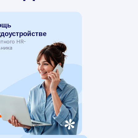
ощь
удоустройстве
ытного HR-
вника