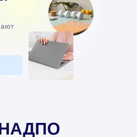
чают
в НАДПО