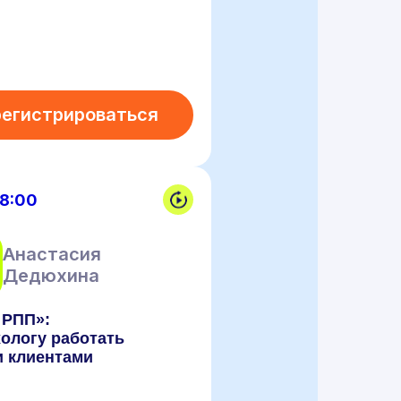
регистрироваться
18:00
Анастасия
Дедюхина
 РПП»:
хологу работать
и клиентами