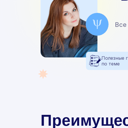
Все
Полезные 
по теме
Преимущес