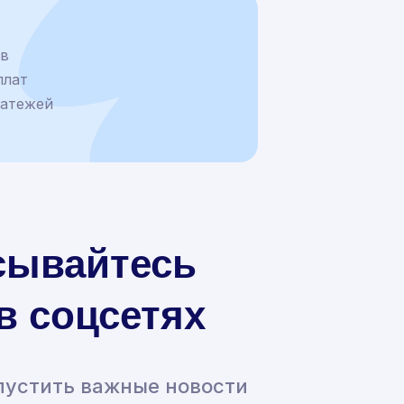
ев
плат
латежей
сывайтесь
 в соцсетях
пустить важные новости