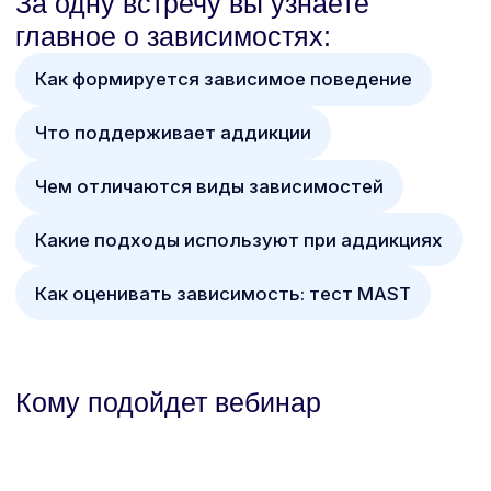
Кому подойдет вебинар
Начинающим
психологам
Получите базовое понимание
зависимостей: почему одной силы воли
недостаточно, что лежит в основе
аддиктивного поведения и с какими
трудностями чаще всего сталкиваются
специалисты в начале практики.
Опытным психологам
Разберётесь в видах аддикций
и ключевых механизмах зависимости.
Изучите логику терапевтических