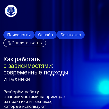
Психология
Онлайн
Бесплатно
📃Свидетельство
Как
работать
с зависимостями
:
современные подходы
и техники
Разберём работу
с зависимостями на примерах
из практики и техниках,
которые используют
специалисты
Екатерина Плахтеева
—
Практикующий психоаналитик,
специалист по зависимому
поведению
Выберите удобное время для просмотра: