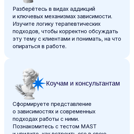
Программа вебинара
Вебинар проведет
Екатерина Плахтеева