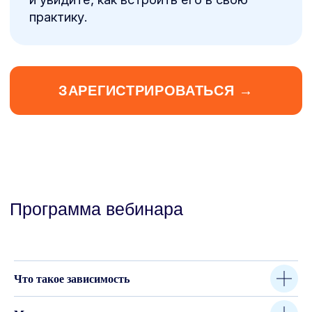
Практикующий психоаналитик, специалист
по зависимому поведению и личностным
расстройствам
Автор исследования об аддиктивном
поведении у подростков
Преподаватель курса «Стационарная
реабилитация зависимых»
Ведёт терапию в центре «Весна» и центре
поддержки женщин «Доверие».
В практике с 2020 года
Что такое зависимость