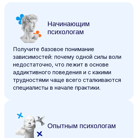
подходов, чтобы корректно обсуждать
эту тему с клиентами и понимать, на что
опираться в работе.
Коучам и консультантам
Сформируете представление
о зависимостях и современных
подходах работы с ними.
Познакомитесь с тестом MAST
и увидите, как встроить его в свою
практику.
ЗАРЕГИСТРИРОВАТЬСЯ →