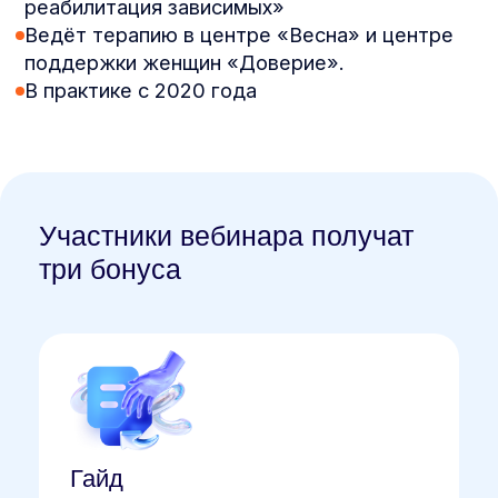
Как
работать
с зависимостями
:
современные подходы
и техники
Эфир с Екатериной Плахтеевой
Практикующим психоаналитиком,
специалистом по зависимому
поведению
Зарегистрируйтесь и получите
бонус:
электронную книгу Лэнса
Додеса «Сердце зависимости»
Выберите удобное время
для просмотра вебинара
Сегодня в 18:00 мск
Завтра в 12:00 мск